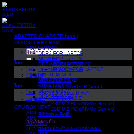
ข้าม
ไป
ยัง
หมวดหมู่สินค้า
เนื้อหา
ADAPTER CHARGER (มอก.)
BLACKBERRY RAM
FOR LAPTOP
ค้นหา:
สินค้า
DDR2 FOR LAPTOP
MEMORY
DDR3 FOR LAPTOP
ไทย
MEMORY FOR PC
DDR4 FOR LAPTOP
ไทย
MEMORY FOR LAPTOP
DDR5 FOR LAPTOP
CPU BOX NEXT
FOR PC
English
MICRO SD CARD
DDR2 FOR PC
ไทย
DDR3 FOR PC
ADAPTER CHARGER (มอก.)
DDR4 FOR PC
ไทย
SSD (Solid State Drive)
DDR5 FOR PC
SSD SATA 2.5"
English
DDR5 FOR PC
SSD M.2 PCIe/NVMe Gen 3.0
CPU BOX NEXT
SSD M.2 PCIe/NVMe Gen 4.0
AM4
Ribbon & Refill
AM5
การรับประกัน
LGA 1150
การรับประกันและการส่งเคลม
LGA 1151