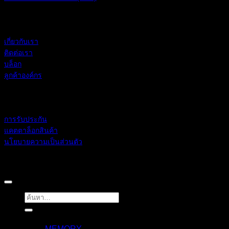
BLACKBERRY RAM
เกี่ยวกับเรา
ติดต่อเรา
บล็อก
ลูกค้าองค์กร
ช่วยเหลือ
การรับประกัน
แคตตาล็อกสินค้า
นโยบายความเป็นส่วนตัว
BLACKBERRY RAM
Copyright 2026 ©
ค้นหา:
สินค้า
MEMORY