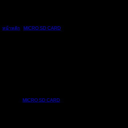
หน้าหลัก
/
MICRO SD CARD
MicroSD 16GB (BBR) STD
ติดต่อเรา
หมวดหมู่:
MICRO SD CARD
สินค้าที่เกี่ยวข้อง