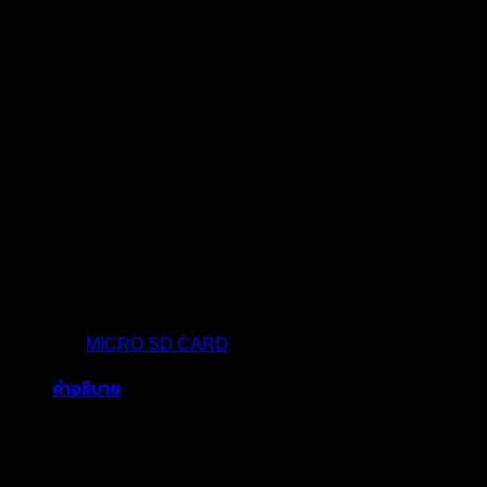
MicroSD 64GB (BBR) STD
ติดต่อเรา
หมวดหมู่:
MICRO SD CARD
คำอธิบาย
64GB Micro SD Card BBR
Name
Blackberry
Capacity
64GB