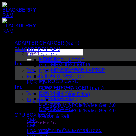
ข้าม
ไป
ยัง
เนื้อหา
หมวดหมู่สินค้า
ADAPTER CHARGER (มอก.)
BLACKBERRY RAM
ค้นหา:
สินค้า
FOR LAPTOP
MEMORY
DDR2 FOR LAPTOP
ไทย
MEMORY FOR PC
DDR3 FOR LAPTOP
ไทย
MEMORY FOR LAPTOP
DDR4 FOR LAPTOP
CPU BOX NEXT
English
DDR5 FOR LAPTOP
MICRO SD CARD
FOR PC
ไทย
DDR2 FOR PC
ADAPTER CHARGER (มอก.)
DDR3 FOR PC
ไทย
SSD (Solid State Drive)
DDR4 FOR PC
SSD SATA 2.5"
English
DDR5 FOR PC
SSD M.2 PCIe/NVMe Gen 3.0
DDR5 FOR PC
SSD M.2 PCIe/NVMe Gen 4.0
CPU BOX NEXT
Ribbon & Refill
AM4
การรับประกัน
AM5
การรับประกันและการส่งเคลม
LGA 1150