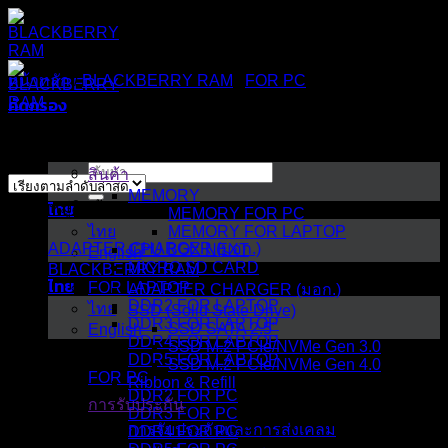
ข้าม
ไป
ยัง
หน้าหลัก
/
BLACKBERRY RAM
/
FOR PC
/
DDR2 FOR PC
เนื้อหา
คัดกรอง
แสดง 1 รายการ
ค้นหา:
สินค้า
MEMORY
ไทย
หมวดหมู่สินค้า
MEMORY FOR PC
ไทย
MEMORY FOR LAPTOP
ADAPTER CHARGER (มอก.)
CPU BOX NEXT
English
MICRO SD CARD
BLACKBERRY RAM
ไทย
FOR LAPTOP
ADAPTER CHARGER (มอก.)
DDR2 FOR LAPTOP
ไทย
SSD (Solid State Drive)
DDR3 FOR LAPTOP
SSD SATA 2.5"
English
DDR4 FOR LAPTOP
SSD M.2 PCIe/NVMe Gen 3.0
DDR5 FOR LAPTOP
SSD M.2 PCIe/NVMe Gen 4.0
FOR PC
Ribbon & Refill
DDR2 FOR PC
การรับประกัน
DDR3 FOR PC
การรับประกันและการส่งเคลม
DDR4 FOR PC