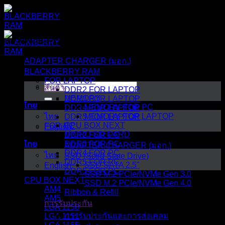
ข้าม
ไป
ยัง
หมวดหมู่สินค้า
เนื้อหา
ADAPTER CHARGER (มอก.)
BLACKBERRY RAM
FOR LAPTOP
ค้นหา:
สินค้า
DDR2 FOR LAPTOP
MEMORY
DDR3 FOR LAPTOP
ไทย
MEMORY FOR PC
DDR4 FOR LAPTOP
ไทย
MEMORY FOR LAPTOP
DDR5 FOR LAPTOP
CPU BOX NEXT
FOR PC
English
MICRO SD CARD
DDR2 FOR PC
ไทย
DDR3 FOR PC
ADAPTER CHARGER (มอก.)
DDR4 FOR PC
ไทย
SSD (Solid State Drive)
DDR5 FOR PC
SSD SATA 2.5"
English
DDR5 FOR PC
SSD M.2 PCIe/NVMe Gen 3.0
CPU BOX NEXT
SSD M.2 PCIe/NVMe Gen 4.0
AM4
Ribbon & Refill
AM5
การรับประกัน
LGA 1150
การรับประกันและการส่งเคลม
LGA 1151