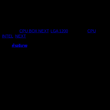
ซื้อตอนนี้
หมวดหมู่:
CPU BOX NEXT
,
LGA 1200
ป้ายกำกับ:
CPU
,
INTEL
,
NEXT
คำอธิบาย
Brand
INTEL
Model
Intel Core i3-10100
Series
i3
Processors number
10100
Generation
10th
Socket
1200
# of Cores
4
# of Threads
8
Frequency
3.6 GHz
Turbo Frequency
4.3 GHz
สินค้าที่เกี่ยวข้อง