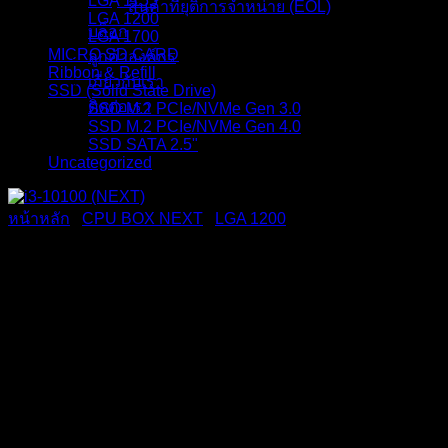
LGA 1155
สินค้าที่ยุติการจำหน่าย (EOL)
LGA 1200
บล็อก
LGA 1700
MICRO SD CARD
ลูกค้าองค์กร
Ribbon & Refill
เกี่ยวกับเรา
SSD (Solid State Drive)
ติดต่อเรา
SSD M.2 PCIe/NVMe Gen 3.0
SSD M.2 PCIe/NVMe Gen 4.0
SSD SATA 2.5"
Uncategorized
หน้าหลัก
/
CPU BOX NEXT
/
LGA 1200
i3-10100 (NEXT)