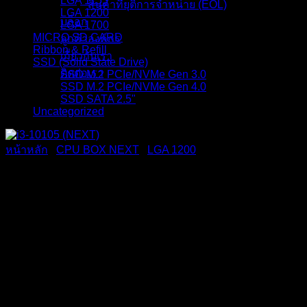
LGA 1155
สินค้าที่ยุติการจำหน่าย (EOL)
LGA 1200
บล็อก
LGA 1700
MICRO SD CARD
ลูกค้าองค์กร
Ribbon & Refill
เกี่ยวกับเรา
SSD (Solid State Drive)
ติดต่อเรา
SSD M.2 PCIe/NVMe Gen 3.0
SSD M.2 PCIe/NVMe Gen 4.0
SSD SATA 2.5"
Uncategorized
หน้าหลัก
/
CPU BOX NEXT
/
LGA 1200
i3-10105 (NEXT)