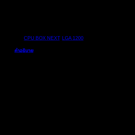
ซื้อตอนนี้
หมวดหมู่:
CPU BOX NEXT
,
LGA 1200
คำอธิบาย
Socket : LGA 1200
# OF CPU CORE : 4
# OF THREADS : 8
Frequency : 3.7 GHz
Turbo Frequency : 4.4 GHz”
สินค้าที่เกี่ยวข้อง