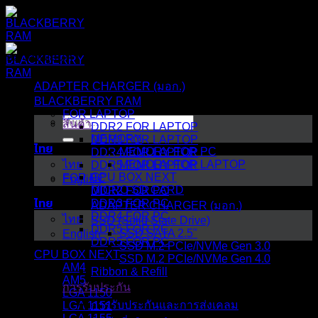
ข้าม
ไป
ยัง
หมวดหมู่สินค้า
เนื้อหา
ADAPTER CHARGER (มอก.)
BLACKBERRY RAM
FOR LAPTOP
ค้นหา:
สินค้า
DDR2 FOR LAPTOP
MEMORY
DDR3 FOR LAPTOP
ไทย
MEMORY FOR PC
DDR4 FOR LAPTOP
ไทย
MEMORY FOR LAPTOP
DDR5 FOR LAPTOP
CPU BOX NEXT
FOR PC
English
MICRO SD CARD
DDR2 FOR PC
ไทย
DDR3 FOR PC
ADAPTER CHARGER (มอก.)
DDR4 FOR PC
ไทย
SSD (Solid State Drive)
DDR5 FOR PC
SSD SATA 2.5"
English
DDR5 FOR PC
SSD M.2 PCIe/NVMe Gen 3.0
CPU BOX NEXT
SSD M.2 PCIe/NVMe Gen 4.0
AM4
Ribbon & Refill
AM5
การรับประกัน
LGA 1150
การรับประกันและการส่งเคลม
LGA 1151