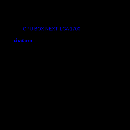
หมวดหมู่:
CPU BOX NEXT
,
LGA 1700
คำอธิบาย
Socket : 1700
Cores : 4
Threads : 8
Processor Base Frequency : 3.5 GHz
Max Turbo Frequency : 4.7 GHz
L3 Cache : 12MB
Default TDP : 60W
No Integrated Graphics
Included Thermal Solution : Yes
สินค้าที่เกี่ยวข้อง