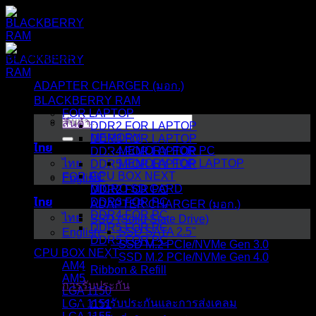
ข้าม
ไป
ยัง
หมวดหมู่สินค้า
เนื้อหา
ADAPTER CHARGER (มอก.)
BLACKBERRY RAM
FOR LAPTOP
ค้นหา:
สินค้า
DDR2 FOR LAPTOP
MEMORY
DDR3 FOR LAPTOP
ไทย
MEMORY FOR PC
DDR4 FOR LAPTOP
ไทย
MEMORY FOR LAPTOP
DDR5 FOR LAPTOP
CPU BOX NEXT
FOR PC
English
MICRO SD CARD
DDR2 FOR PC
ไทย
DDR3 FOR PC
ADAPTER CHARGER (มอก.)
DDR4 FOR PC
ไทย
SSD (Solid State Drive)
DDR5 FOR PC
SSD SATA 2.5"
English
DDR5 FOR PC
SSD M.2 PCIe/NVMe Gen 3.0
CPU BOX NEXT
SSD M.2 PCIe/NVMe Gen 4.0
AM4
Ribbon & Refill
AM5
การรับประกัน
LGA 1150
การรับประกันและการส่งเคลม
LGA 1151