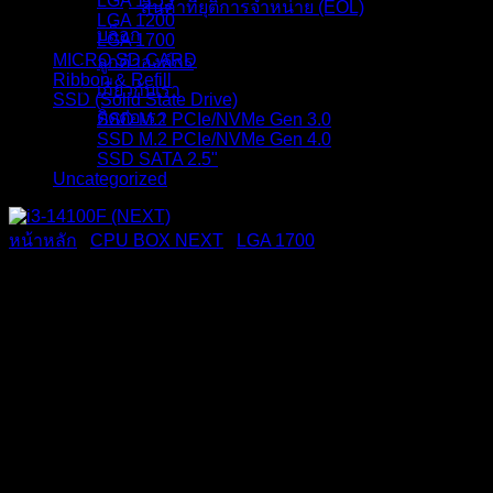
LGA 1155
สินค้าที่ยุติการจำหน่าย (EOL)
LGA 1200
บล็อก
LGA 1700
MICRO SD CARD
ลูกค้าองค์กร
Ribbon & Refill
เกี่ยวกับเรา
SSD (Solid State Drive)
ติดต่อเรา
SSD M.2 PCIe/NVMe Gen 3.0
SSD M.2 PCIe/NVMe Gen 4.0
SSD SATA 2.5"
Uncategorized
หน้าหลัก
/
CPU BOX NEXT
/
LGA 1700
i3-14100F (NEXT)