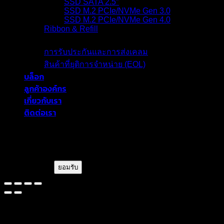
SSD SATA 2.5″
SSD M.2 PCIe/NVMe Gen 3.0
SSD M.2 PCIe/NVMe Gen 4.0
Ribbon & Refill
การรับประกัน
การรับประกันและการส่งเคลม
สินค้าที่ยุติการจำหน่าย (EOL)
บล็อก
ลูกค้าองค์กร
เกี่ยวกับเรา
ติดต่อเรา
blackberryram.com ใช้คุกกี้บนเว็บไซต์นี้
เพื่อการบริหารเว็บไซต์ และเพิ่ม
ประสิทธิภาพการใช้งานของท่าน
ยอมรับ