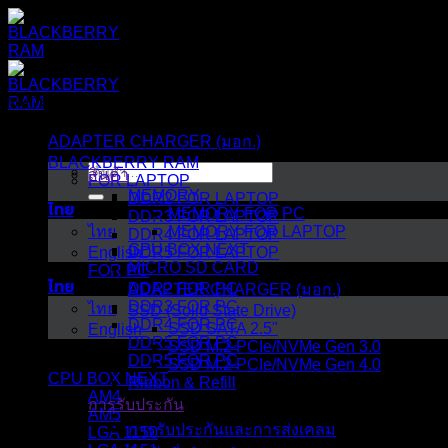
ข้าม
ไป
ยัง
เนื้อหา
หมวดหมู่สินค้า
ADAPTER CHARGER (มอก.)
BLACKBERRY RAM
ค้นหา:
สินค้า
FOR LAPTOP
MEMORY
DDR2 FOR LAPTOP
ไทย
MEMORY FOR PC
DDR3 FOR LAPTOP
ไทย
MEMORY FOR LAPTOP
DDR4 FOR LAPTOP
CPU BOX NEXT
English
DDR5 FOR LAPTOP
MICRO SD CARD
FOR PC
ไทย
DDR2 FOR PC
ADAPTER CHARGER (มอก.)
DDR3 FOR PC
ไทย
SSD (Solid State Drive)
DDR4 FOR PC
SSD SATA 2.5"
English
DDR5 FOR PC
SSD M.2 PCIe/NVMe Gen 3.0
DDR5 FOR PC
SSD M.2 PCIe/NVMe Gen 4.0
CPU BOX NEXT
Ribbon & Refill
AM4
การรับประกัน
AM5
การรับประกันและการส่งเคลม
LGA 1150