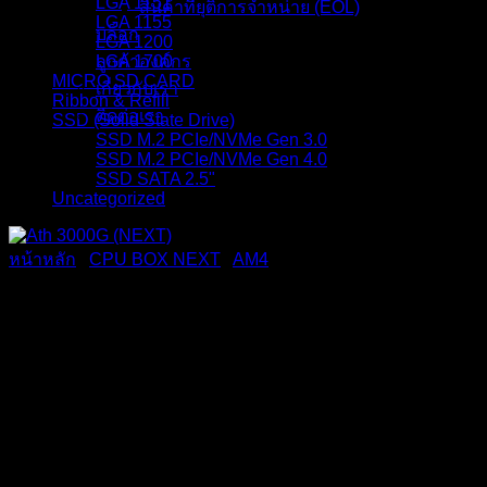
LGA 1151
สินค้าที่ยุติการจำหน่าย (EOL)
LGA 1155
บล็อก
LGA 1200
ลูกค้าองค์กร
LGA 1700
MICRO SD CARD
เกี่ยวกับเรา
Ribbon & Refill
ติดต่อเรา
SSD (Solid State Drive)
SSD M.2 PCIe/NVMe Gen 3.0
SSD M.2 PCIe/NVMe Gen 4.0
SSD SATA 2.5"
Uncategorized
หน้าหลัก
/
CPU BOX NEXT
/
AM4
Ath 3000G (NEXT)