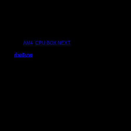
ซื้อตอนนี้
หมวดหมู่:
AM4
,
CPU BOX NEXT
คำอธิบาย
Socket : AM4
# OF CPU CORE : 2
# OF THREADS : 4
Frequency : 2.5 GHz
“
สินค้าที่เกี่ยวข้อง