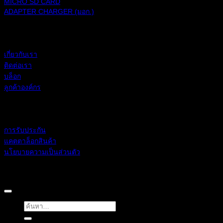
MICRO SD CARD
ADAPTER CHARGER (มอก.)
BLACKBERRY RAM
เกี่ยวกับเรา
ติดต่อเรา
บล็อก
ลูกค้าองค์กร
ช่วยเหลือ
การรับประกัน
แคตตาล็อกสินค้า
นโยบายความเป็นส่วนตัว
BLACKBERRY RAM
Copyright 2026 ©
ค้นหา: