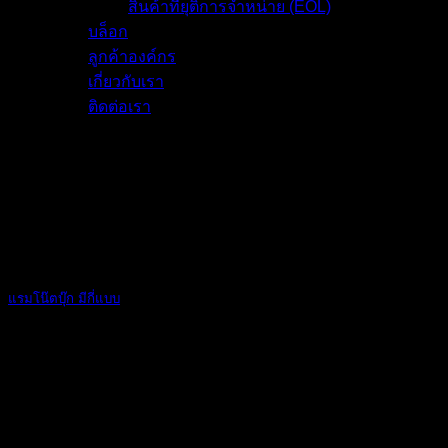
สินค้าที่ยุติการจำหน่าย (EOL)
บล็อก
ลูกค้าองค์กร
เกี่ยวกับเรา
ติดต่อเรา
แรมโน๊ตบุ๊ก มีกี่แบบ
ก่อตั้งขึ้นเมื่อปี 2542 เราเป็นหนึ่งในบริษัทค้าส่งสินค้าอุปกรณ์ไอทีชั้นนำ
และดำเนินกิจการต่อเนื่องมามากกว่า 20 ปี